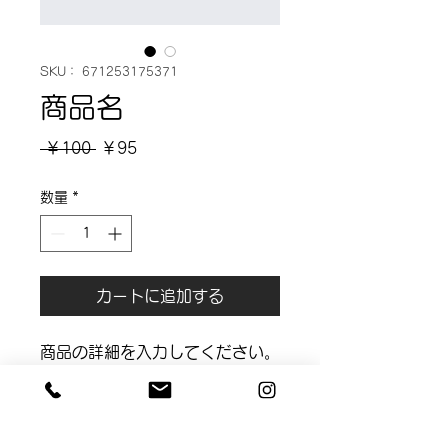
SKU： 671253175371
商品名
通
セ
 ￥100 
￥95
常
ー
数量
*
価
ル
格
価
格
カートに追加する
商品の詳細を入力してください。
あなたの商品の特徴やおすすめの
ポイントをわかりやすく説明しま
しょう。