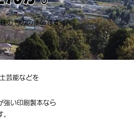
。
に住むものの使命です。
土芸能などを
が強い印刷製本なら
す。