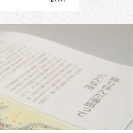
（鈴木 照吾）