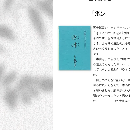
「泡沫」
五十嵐家のファミリーヒス
亡き主人の十三回忌の記念
ものです。お友達何人かに
ころ、さっそく感想のお手
きびっくりしました。とて
です。
本書は、中谷さんに助け
を選んでもらったり、ペー
してもらい大変わかりやす
た。
自分のつたない記録が、
の心に残ったなんて、本当
と思いました。残り少ない
謝の心で全うしたいと思い
た。 (五十嵐笑子