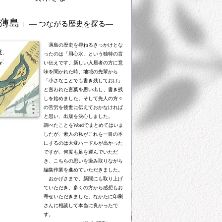
薄島」
―
つながる歴史を探る
​―
薄島の歴史を尋ねるきっかけとな
ったのは「用心水」という独特の言
い伝えです。新しい入居者の方に意
味を聞かれた時、地域の先輩から
「小さなことでも書き残しておけ」
と言われた言葉を思い出し、書き残
しを始めました。そして
先人の方々
の苦労を後世に伝えておかなければ
と思い、出版を決心しました。
調べたことをWordでまとめてはいま
したが、素人の私がこれを一冊の本
にするのは大変ハードルが高かった
ですが、何度も足を運んでいただ
き、こちらの思いを汲み取りながら
編集作業を進めていただきました。
おかげさまで、新聞にも取り上げ
ていただき、多くの方から感想もお
寄せいただきました。なかたに印刷
さんに相談して本当に良かったで
す。