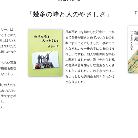
「幾多の峰と人のやさしさ」
「
トリー」は、
日本百名山を踏破した記念に、これ
にとまとめた
まで
自分
が書きとめておいたものを
差し上げたと
本にすることにしました。改めてこ
紙までいただ
んなきれいな一冊の本になるのはう
も嬉しかった
れしいですね。知人や山仲間を中心
に配布しましたが、送り先からお礼
てもらい写真
の言葉や昔を懐かしむ言葉をたくさ
ジ構成も整理
んもらいました。これをきっかけに
くなりまし
ちょっとした講演会も開くきっかけ
となりました。
周りの人たち
にありがたい
人生ですが感
まし
)