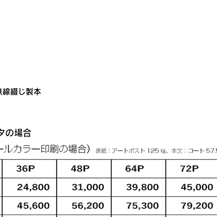
無線綴じ製本
タの場合