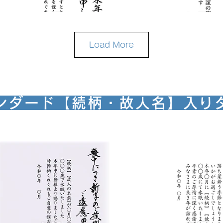
Load More
ンダード【続柄・故人名】入り
モ- ０７
モ- ０８
お申込みはこちらから
お申込みはこちらから