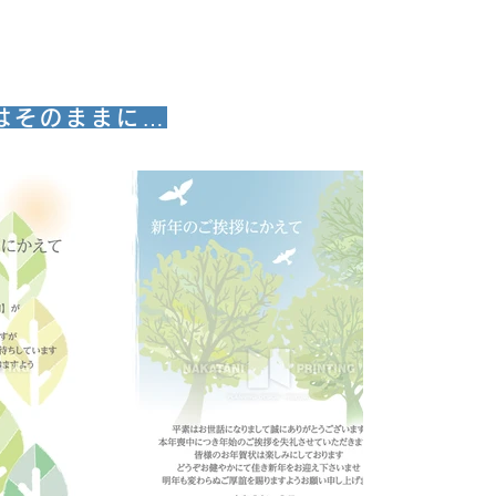
はそ
のままに…
モ-３７
お申込みはこちらから