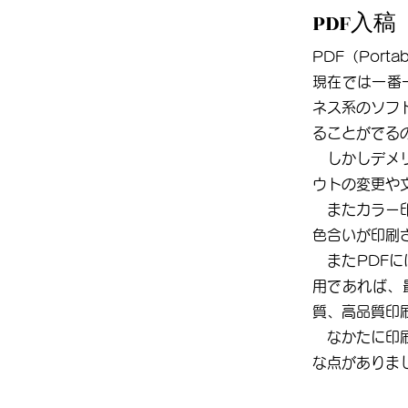
PDF入稿
PDF（Port
現在では一番一
ネス系のソフ
ることがでる
しかしデメリ
ウトの変更や
またカラー印
色合いが印刷
また
PDF
用であれば、
質、高品質印
なかたに印刷
な点がありま