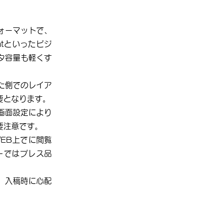
たフォーマットで、
ntといったビジ
タ容量も軽くす
た側でのレイア
要となります。
画面設定により
要注意です。
EB上でに閲覧
ーではプレス品
、入稿時に心配