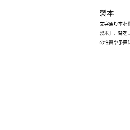
製本
文字通り本を
製本」、背を
の性質や予算