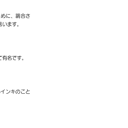
ために、調合さ
言います。
て有名です。
いインキのこと