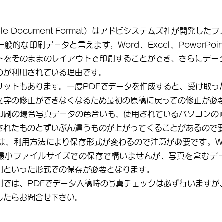
able Document Format）はアドビシステムズ社が開発し
般的な印刷データと言えます。Word、Excel、PowerPoi
トをそのままのレイアウトで印刷することができ、さらにデー
のが利用されている理由です。
ットもあります。一度PDFでデータを作成すると、受け取っ
文字の修正ができなくなるため最初の原稿に戻っての修正が必
刷の場合写真データの色合いも、使用されているパソコンの
されたものとずいぶん違うものが上がってくることがあるので
には、利用方法により保存形式が変わるので注意が必要です。W
最小ファイルサイズでの保存で構いませんが、写真を含むデ
刷といった形式での保存が必要となります。
では、PDFでデータ入稿時の写真チェックは必ず行いますが
したらお問合せ下さい。